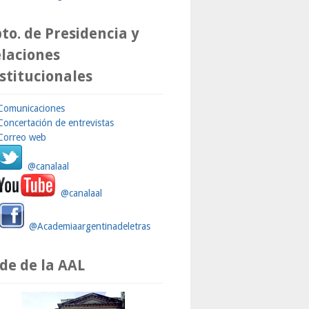
to. de Presidencia y
laciones
stitucionales
Comunicaciones
Concertación de entrevistas
Correo web
@canalaal
@canalaal
@Academiaargentinadeletras
de de la AAL