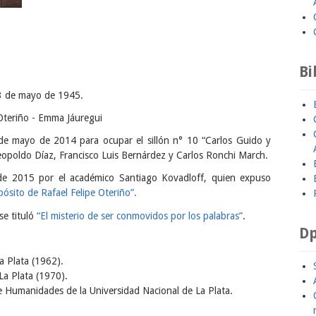
Bi
13 de mayo de 1945.
Oteriño - Emma Jáuregui
e mayo de 2014 para ocupar el sillón n° 10 “Carlos Guido y
opoldo Díaz, Francisco Luis Bernárdez y Carlos Ronchi March.
de 2015 por el académico Santiago Kovadloff, quien expuso
pósito de Rafael Felipe Oteriño”.
se tituló
“El misterio de ser conmovidos por los palabras”
.
Dp
a Plata (1962).
La Plata (1970).
de Humanidades de la Universidad Nacional de La Plata.