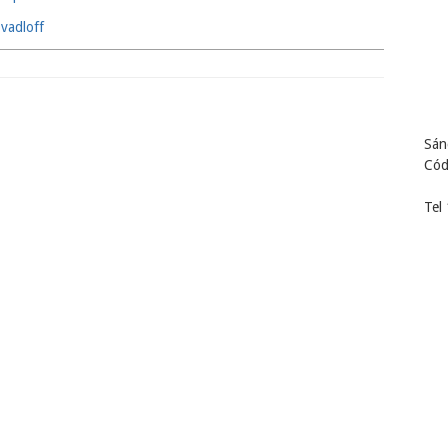
vadloff
Sán
Cód
Tel