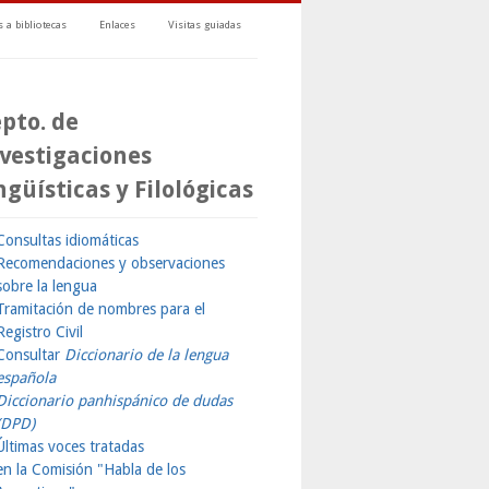
 a bibliotecas
Enlaces
Visitas guiadas
pto. de
vestigaciones
ngüísticas y Filológicas
Consultas idiomáticas
Recomendaciones y observaciones
sobre la lengua
Tramitación de nombres para el
Registro Civil
Consultar
Diccionario de la lengua
española
Diccionario panhispánico de dudas
(DPD)
Últimas voces tratadas
en la Comisión "Habla de los