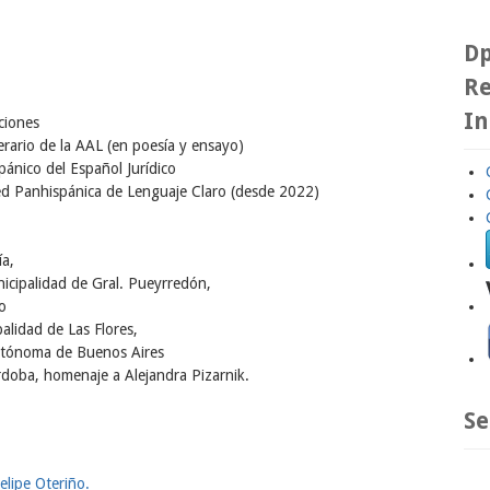
Dp
Re
In
ciones
rario de la AAL (en poesía y ensayo)
pánico del Español Jurídico
ed Panhispánica de Lenguaje Claro (desde 2022)
ía,
icipalidad de Gral. Pueyrredón,
o
alidad de Las Flores,
utónoma de Buenos Aires
doba, homenaje a Alejandra Pizarnik.
Se
elipe Oteriño.