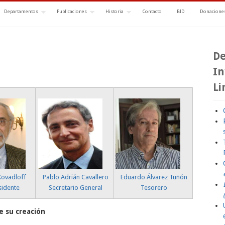
Departamentos
Publicaciones
Historia
Contacto
BID
Donaciones
De
In
Li
Kovadloff
Pablo Adrián Cavallero
Eduardo Álvarez Tuñón
sidente
Secretario General
Tesorero
e su creación