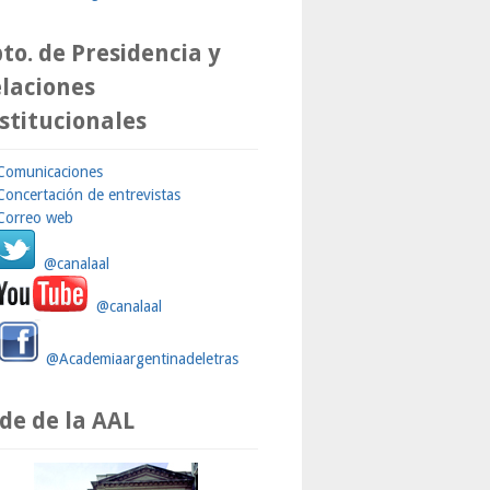
to. de Presidencia y
laciones
stitucionales
Comunicaciones
Concertación de entrevistas
Correo web
@canalaal
@canalaal
@Academiaargentinadeletras
de de la AAL