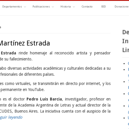
Departamentos
Publicaciones
Historia
Contacto
BID
Donaciones
a
De
In
Martínez Estrada
Li
 Estrada
rinde homenaje al reconocido artista y pensador
e su fallecimiento.
cabo diversas actividades académicas y culturales dedicadas a su
ofesionales de diferentes países.
s como virtuales, se transmitirán en directo por internet, y los
 y permanente en YouTube.
ro es el doctor
Pedro Luis Barcia
, investigador, profesor en
ente de la Academia Argentina de Letras y actual director de la
UDES, Buenos Aires. La iniciativa cuenta con el auspicio de la
guir leyendo