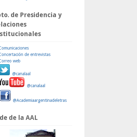
to. de Presidencia y
laciones
stitucionales
Comunicaciones
Concertación de entrevistas
Correo web
@canalaal
@canalaal
@Academiaargentinadeletras
de de la AAL