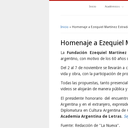
Inicio
Académicos
Inicio
» Homenaje a Ezequiel Martínez Estrad
Se encuentra usted aquí
Homenaje a Ezequiel 
La
Fundación Ezequiel Martínez
argentino, con motivo de los 60 años d
Del 2 al 7 de noviembre se llevarán a 
vida y obra, con la participación de pr
Todas las propuestas, tanto presenciale
videos se alojarán de manera pública
El presidente honorario del encuent
Argentina y en el extranjero, expresid
Diplomatura en Cultura Argentina de C
Academia Argentina de Letras
.
Se
Fuente: Redacción de "La Nueva".