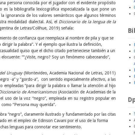
 una persona conocida por el jugador con el evidente propósito
 es la bibliografía lexicográfica especializada la que pone un
e la ignorancia de los valores semánticos que algunos términos
tra modalidad dialectal. Así, el
Diccionario de la lengua de la
entina de Letras/Colihue, 2019) señala:
Bi
amiento de confianza que reemplaza al nombre de pila y que se
dirigir la palabra”. Y el ejemplo que ilustra la definición,
 casualidad quiso que el dicho citado perteneciese también a un
s elocuente: ““¿Viste, negro? Soy un fenómeno cabeceando”,
 del Uruguay
(Montevideo, Academia Nacional de Letras, 2011)
“negro -a” y “gordo-a”, con sentido especialmente afectivo, a las
empleadas “para dirigir la palabra o llamar la atención al hijo
Diccionario de Americanismos
(Asociación de Academias de la
Dp
el uso de la voz “negro”, empleada en su registro popular en
, como “Persona muy querida”.
negro”, claramente ilustrado y fundamentado por las citas
ficado en el empleo de Edinson Cavani por el uso de la forma
chas lenguas para connotar ese sentimiento.