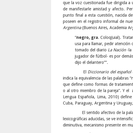
que la voz cuestionada fue dirigida a
de manifestarle amistad y afecto. Pero
punto final a esta cuestión, nacida d
poseen en el registro informal de nues
Argentina
(Buenos Aires, Academia Arg
“
negro, gra
. Coloq(uial). Trat
usa para llamar, pedir atención o 
tomado del diario
La Nación
-la
jugador de fútbol- es por demá
dijo el delantero””.
El
Diccionario del español
indica la equivalencia de las palabras 
que define como formas de tratamiento 
o al otro miembro de la pareja”. Y el
Lengua Española, Lima, 2010) define 
Cuba, Paraguay, Argentina y Uruguay
El sentido afectivo de la palabra “
lexicográficas aducidas, se ve intensi
diminutiva, mecanismo presente en mu