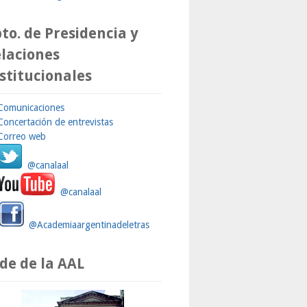
to. de Presidencia y
laciones
stitucionales
Comunicaciones
Concertación de entrevistas
Correo web
@canalaal
@canalaal
@Academiaargentinadeletras
de de la AAL