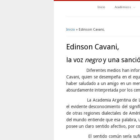
Inicio
Académicos
Inicio
» Edinson Cavani,
Se encuentra usted aquí
Edinson Cavani,
la voz
negro
y una sanci
Diferentes medios han informado 
Cavani, quien se desempeña en el equ
haber saludado a un amigo en un mens
absurdamente interpretada por los cens
La Academia Argentina de Letras m
el evidente desconocimiento del signif
de otras regiones dialectales de Amér
del mundo entiende que esa palabra, ut
posee un claro sentido afectivo, por c
El sentido común sería suficiente