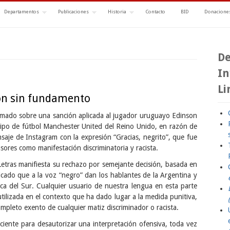
Departamentos
Publicaciones
Historia
Contacto
BID
Donaciones
De
In
Li
ón sin fundamento
sobre una sanción aplicada al jugador uruguayo Edinson
ipo de fútbol Manchester United del Reino Unido, en razón de
aje de Instagram con la expresión “Gracias, negrito”, que fue
ores como manifestación discriminatoria y racista.
anifiesta su rechazo por semejante decisión, basada en
icado que a la voz “negro” dan los hablantes de la Argentina y
ica del Sur. Cualquier usuario de nuestra lengua en esta parte
ilizada en el contexto que ha dado lugar a la medida punitiva,
ompleto exento de cualquier matiz discriminador o racista.
 para desautorizar una interpretación ofensiva, toda vez