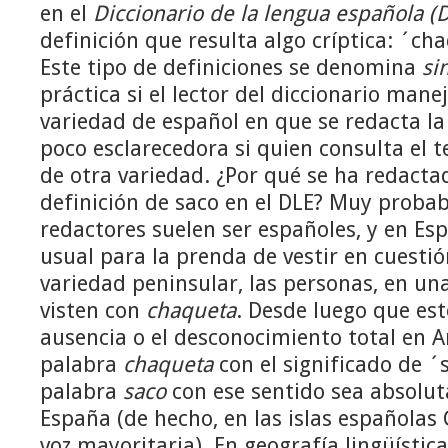
en el
Diccionario de la lengua española (
definición que resulta algo críptica: ´c
Este tipo de definiciones se denomina
si
práctica si el lector del diccionario mane
variedad de español en que se redacta la
poco esclarecedora si quien consulta el 
de otra variedad. ¿Por qué se ha redacta
definición de saco en el DLE? Muy proba
redactores suelen ser españoles, y en Es
usual para la prenda de vestir en cuesti
variedad peninsular, las personas, en un
visten con
chaqueta
. Desde luego que est
ausencia o el desconocimiento total en A
palabra
chaqueta
con el significado de ´s
palabra
saco
con ese sentido sea absolu
España (de hecho, en las islas españolas
voz mayoritaria). En geografía lingüística