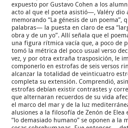
expuesto por Gustavo Cohen a los alumn
acto al que el poeta asistió—, Valéry dio 
memorando “La génesis de un poema”, q
palabras— la puesta en claro de esa “la
obra y de un yo”. Allí señala que el poem
una figura rítmica vacía que, a poco de p
tomó la métrica del poco usual verso deca
vez, y por otra extraña trasposición, le 
componerlo en estrofas de seis versos r
alcanzar la totalidad de veinticuatro est
completa su extensión. Comprendió, asim
estrofas debían existir contrastes y corr
que alternaran recuerdos de su vida afect
el marco del mar y de la luz mediterráne
alusiones a la filosofía de Zenón de Elea 
“lo demasiado humano” se oponen a la me
cosas sobrehumanas. Fue entonces —det