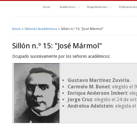
Inicio
Académicos
Departamentos
Publicacione
Inicio
»
Sillones Académicos
» Sillón n.º 15: "José Mármol"
Se encuentra usted aquí
Sillón n.º 15: "José Mármol"
Ocupado sucesivamente por los señores académicos:
Gustavo Martínez Zuviría.
Carmelo M. Bonet
: elegido el
Enrique Anderson Imbert
: el
Jorge Cruz
: elegido el 24 de o
Andreína Adelstein
: elegida e