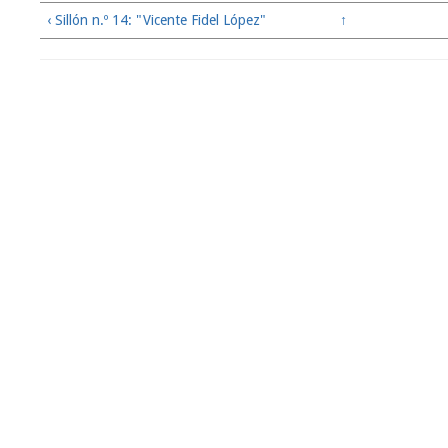
‹ Sillón n.º 14: "Vicente Fidel López"
↑