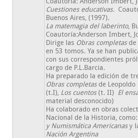
Coautoría: Anderson Imbert, J
Cuestiones educativas.
Coautor
Buenos Aires, (1997).
La matemagia del laberinto
, B
Coautoría:Anderson Imbert, Jo
Dirige las
Obras completas
de 
en 53 tomos. Ya se han publi
con sus correspondientes pról
cargo de P.L.Barcia.
Ha preparado la edición de tr
Obras completas
de Leopoldo
(t.I),
Los cuentos
(t. II)
El ens
material desconocido)
Ha colaborado en obras colec
Nacional de la Historia, como
y Numismática Americanas
y 
Nación Argentina