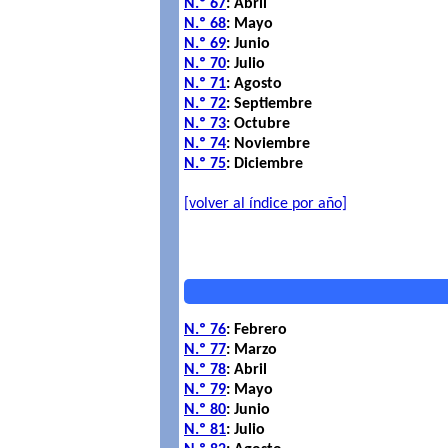
N.º 67
: Abril
N.º 68
: Mayo
N.º 69
: Junio
N.º 70
: Julio
N.º 71
: Agosto
N.º 72
: Septiembre
N.º 73
: Octubre
N.º 74
: Noviembre
N.º 75
: Diciembre
[volver al índice por año]
N.º 76
: Febrero
N.º 77
: Marzo
N.º 78
: Abril
N.º 79
: Mayo
N.º 80
: Junio
N.º 81
: Julio