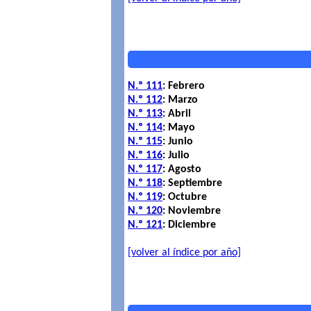
N.º 111
: Febrero
N.º 112
: Marzo
N.º 113
: Abril
N.º 114
: Mayo
N.º 115
: Junio
N.º 116
: Julio
N.º 117
: Agosto
N.º 118
: Septiembre
N.º 119
: Octubre
N.º 120
: Noviembre
N.º 121
: Diciembre
[volver al índice por año]