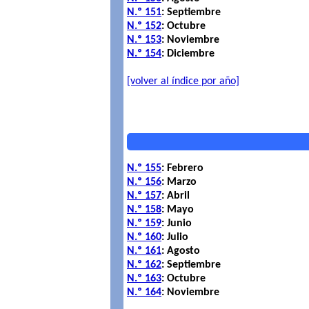
N.º 151
: Septiembre
N.º 152
: Octubre
N.º 153
: Noviembre
N.º 154
: Diciembre
[volver al índice por año]
N.º 155
: Febrero
N.º 156
: Marzo
N.º 157
: Abril
N.º 158
: Mayo
N.º 159
: Junio
N.º 160
: Julio
N.º 161
: Agosto
N.º 162
: Septiembre
N.º 163
: Octubre
N.º 164
: Noviembre