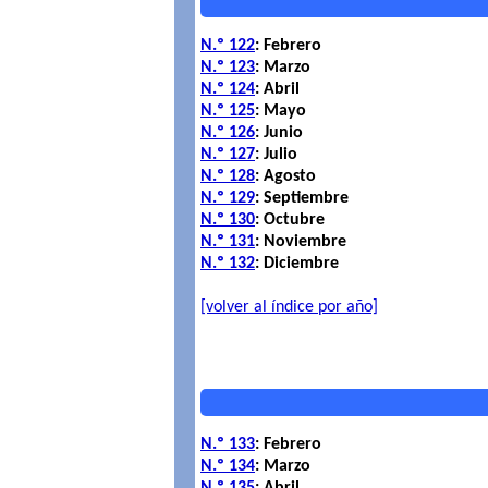
N.º 122
: Febrero
N.º 123
: Marzo
N.º 124
: Abril
N.º 125
: Mayo
N.º 126
: Junio
N.º 127
: Julio
N.º 128
: Agosto
N.º 129
: Septiembre
N.º 130
: Octubre
N.º 131
: Noviembre
N.º 132
: Diciembre
[volver al índice por año]
N.º 133
: Febrero
N.º 134
: Marzo