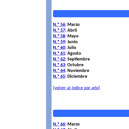
N.º 56
: Marzo
N.º 57
: Abril
N.º 58
: Mayo
N.º 59
: Junio
N.º 60
: Julio
N.º 61
: Agosto
N.º 62
: Septiembre
N.º 63
: Octubre
N.º 64
: Noviembre
N.º 65
: Diciembre
[volver al índice por año]
N.º 66
: Marzo