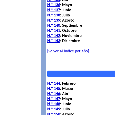
N.º 135
: Abril
N.º 136
: Mayo
N.º 137
: Junio
N.º 138
: Julio
N.º 139
: Agosto
N.º 140
: Septiembre
N.º 141
: Octubre
N.º 142
: Noviembre
N.º 143
: Diciembre
[volver al índice por año]
N.º 144
: Febrero
N.º 145
: Marzo
N.º 146
: Abril
N.º 147
: Mayo
N.º 148
: Junio
N.º 149
: Julio
N.º 150
: Agosto