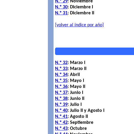
N.º 29
: Noviembre
N.º 30
: Diciembre I
N.º 31
: Diciembre II
[volver al índice por año]
N.º 32
: Marzo I
N.º 33
: Marzo II
N.º 34
: Abril
N.º 35
: Mayo I
N.º 36
: Mayo II
N.º 37
: Junio I
N.º 38
: Junio II
N.º 39
: Julio I
N.º 40
: Julio II y Agosto I
N.º 41
: Agosto II
N.º 42
: Septiembre
N.º 43
: Octubre