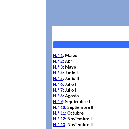
N.º 1
: Marzo
N.º 2
: Abril
N.º 3
: Mayo
N.º 4
: Junio I
N.º 5
: Junio II
N.º 6
: Julio I
N.º 7
: Julio II
N.º 8
: Agosto
N.º 9
: Septiembre I
N.º 10
: Septiembre II
N.º 11
: Octubre
N.º 12
: Noviembre I
N.º 13
: Noviembre II