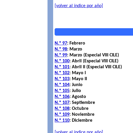
[volver al índice por año]
N.º 97
: Febrero
N.º 98
: Marzo
N.º 99
: Marzo (Especial VIII CILE)
N.º 100
: Abril (Especial VIII CILE)
N.º 101
: Abril II (Especial VIII CILE)
N.º 102
: Mayo I
N.º 103
: Mayo II
N.º 104
: Junio
N.º 105
: Julio
N.º 106
: Agosto
N.º 107
: Septiembre
N.º 108
: Octubre
N.º 109
: Noviembre
N.º 110
: Diciembre
[volver al índice por año]