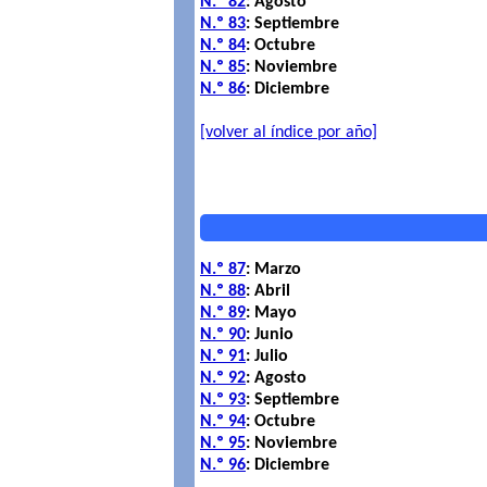
N.º 82
: Agosto
N.º 83
: Septiembre
N.º 84
: Octubre
N.º 85
: Noviembre
N.º 86
: Diciembre
[volver al índice por año]
N.º 87
: Marzo
N.º 88
: Abril
N.º 89
: Mayo
N.º 90
: Junio
N.º 91
: Julio
N.º 92
: Agosto
N.º 93
: Septiembre
N.º 94
: Octubre
N.º 95
: Noviembre
N.º 96
: Diciembre