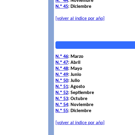
N.º 44
: Noviembre
N.º 45
: Diciembre
[volver al índice por año]
N.º 46
: Marzo
N.º 47
: Abril
N.º 48
: Mayo
N.º 49
: Junio
N.º 50
: Julio
N.º 51
: Agosto
N.º 52
: Septiembre
N.º 53
: Octubre
N.º 54
: Noviembre
N.º 55
: Diciembre
[volver al índice por año]