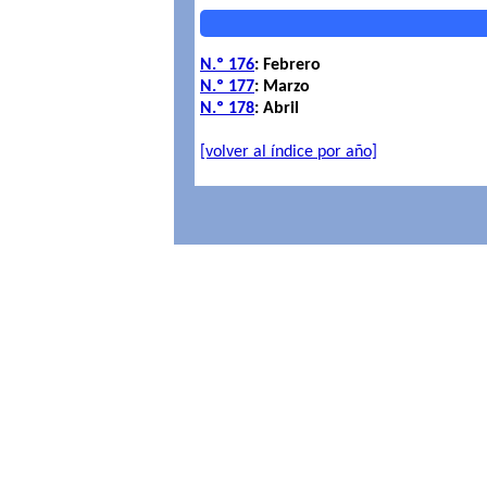
N.º 176
: Febrero
N.º 177
: Marzo
N.º 178
: Abril
[volver al índice por año]