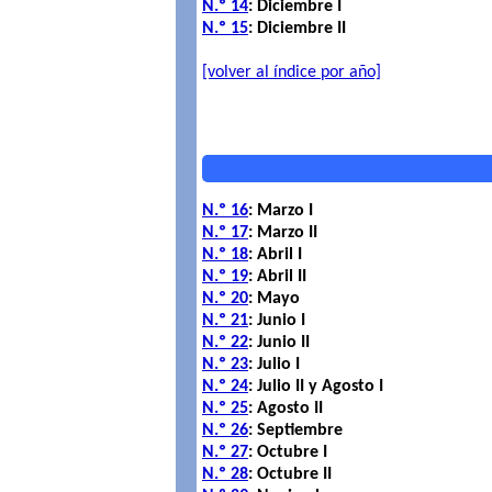
N.º 14
: Diciembre I
N.º 15
: Diciembre II
[volver al índice por año]
N.º 16
: Marzo I
N.º 17
: Marzo II
N.º 18
: Abril I
N.º 19
: Abril II
N.º 20
: Mayo
N.º 21
: Junio I
N.º 22
: Junio II
N.º 23
: Julio I
N.º 24
: Julio II y Agosto I
N.º 25
: Agosto II
N.º 26
: Septiembre
N.º 27
: Octubre I
N.º 28
: Octubre II