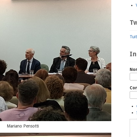
Tw
Tui
In
No
Co
Mariano Pensotti