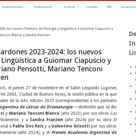
Departamentos
Publicaciones
Historia
Contacto
BID
Donaciones
24: los nuevos Premios de Filología y Lingüística a Guiomar Ciapuscio y
De
Tenconi Blanco y Sandra Franzen
In
lardones 2023-2024: los nuevos
Li
y Lingüística a Guiomar Ciapuscio y
iano Pensotti, Mariano Tenconi
zen
bró, el jueves 27 de noviembre en el Salón Leopoldo Lugones
te 2663, Ciudad de Buenos Aires), la sesión pública en la que
uales de la AAL edición 2025 (correspondientes a los períodos
rgentina de Letras de Dramaturgia
—distinción que se dio
tti
y
Mariano Tenconi Blanco
(año 2023) por sus obras
Los
ctivamente, y a
Sandra Franzen
(año 2024) por su obra
El
ecial a
Pablo Dos Reis
y a
Valentino Grizutti
por sus obras
tivamente (año 2024); y el
Premio Academia Argentina de