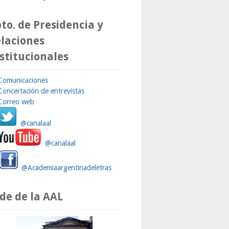
to. de Presidencia y
laciones
stitucionales
Comunicaciones
Concertación de entrevistas
Correo web
@canalaal
@canalaal
@Academiaargentinadeletras
de de la AAL