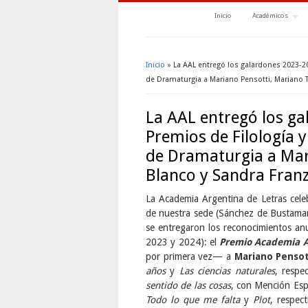
Inicio
Académicos
Inicio
» La AAL entregó los galardones 2023-20
Se encuentra usted aquí
de Dramaturgia a Mariano Pensotti, Mariano 
La AAL entregó los ga
Premios de Filología 
de Dramaturgia a Mar
Blanco y Sandra Fran
La Academia Argentina de Letras cele
de nuestra sede (Sánchez de Bustaman
se entregaron los reconocimientos an
2023 y 2024): el
Premio Academia A
por primera vez— a
Mariano Penso
años
y
Las ciencias naturales
, respe
sentido de las cosas
, con Mención Esp
Todo lo que me falta
y
Plot
, respec