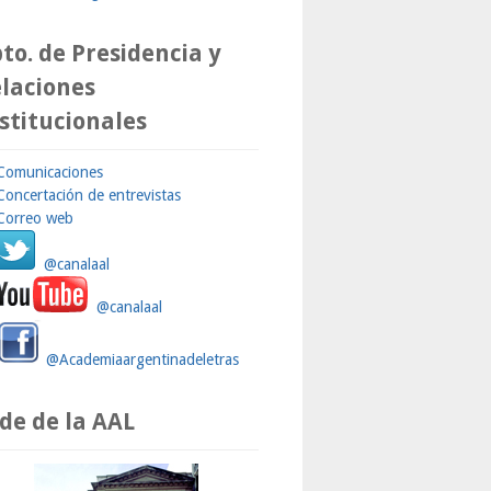
to. de Presidencia y
laciones
stitucionales
Comunicaciones
Concertación de entrevistas
Correo web
@canalaal
@canalaal
@Academiaargentinadeletras
de de la AAL