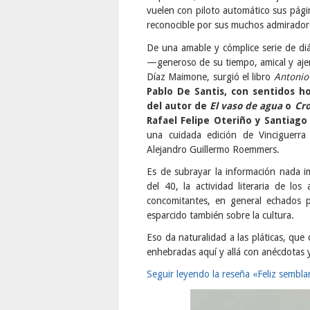
vuelen con piloto automático sus pági
reconocible por sus muchos admirador
De una amable y cómplice serie de di
—generoso de su tiempo, amical y aje
Díaz Maimone, surgió el libro
Antonio 
Pablo De Santis, con sentidos h
del autor de
El vaso de agua
o
Cro
Rafael Felipe Oteriño y Santiag
una cuidada edición de Vinciguerra
Alejandro Guillermo Roemmers.
Es de subrayar la información nada i
del 40, la actividad literaria de lo
concomitantes, en general echados 
esparcido también sobre la cultura.
Eso da naturalidad a las pláticas, que 
enhebradas aquí y allá con anécdotas 
Seguir leyendo la reseña «Feliz sembl