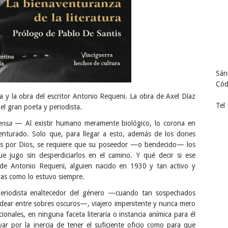
Sán
Cód
a y la obra del escritor Antonio Requeni. La obra de Axel Díaz
Tel
l gran poeta y periodista.
ensa
— Al existir humano meramente biológico, lo corona en
venturado. Solo que, para llegar a esto, además de los dones
dos por Dios, se requiere que su poseedor —o bendecido— los
e jugo sin desperdiciarlos en el camino. Y qué decir si ese
 de Antonio Requeni, alguien nacido en 1930 y tan activo y
tras como lo estuvo siempre.
co, periodista enaltecedor del género —cuando tan sospechados
odear entre sobres oscuros—, viajero impenitente y nunca mero
onales, en ninguna faceta literaria o instancia anímica para él
var por la inercia de tener el suficiente oficio como para que