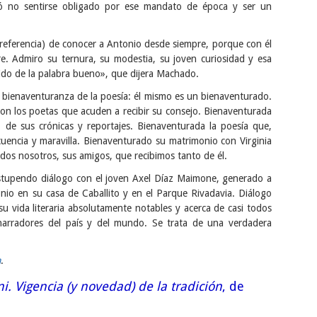
gió no sentirse obligado por ese mandato de época y ser un
rreferencia) de conocer a Antonio desde siempre, porque con él
e. Admiro su ternura, su modestia, su joven curiosidad y esa
ido de la palabra bueno», que dijera Machado.
la bienaventuranza de la poesía: él mismo es un bienaventurado.
on los poetas que acuden a recibir su consejo. Bienaventurada
a, de sus crónicas y reportajes. Bienaventurada la poesía que,
ecuencia y maravilla. Bienaventurado su matrimonio con Virginia
dos nosotros, sus amigos, que recibimos tanto de él.
 estupendo diálogo con el joven Axel Díaz Maimone, generado a
tonio en su casa de Caballito y en el Parque Rivadavia. Diálogo
u vida literaria absolutamente notables y acerca de casi todos
y narradores del país y del mundo. Se trata de una verdadera
a
.
. Vigencia (y novedad) de la tradición
, de