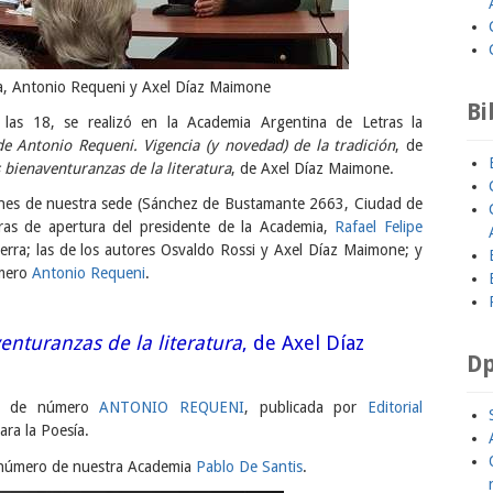
ra, Antonio Requeni y Axel Díaz Maimone
Bi
las 18, se realizó en la Academia Argentina de Letras la
de Antonio Requeni. Vigencia (y novedad) de la tradición
, de
 bienaventuranzas de la literatura
, de Axel Díaz Maimone.
ones de nuestra sede (Sánchez de Bustamante 2663, Ciudad de
ras de apertura del presidente de la Academia,
Rafael Felipe
guerra; las de los autores Osvaldo Rossi y Axel Díaz Maimone; y
úmero
Antonio Requeni
.
enturanzas de la literatura
, de Axel Díaz
Dp
ico de número
ANTONIO REQUENI
, publicada por
Editorial
ara la Poesía.
 número de nuestra Academia
Pablo De Santis
.