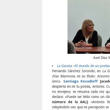
Axel Díaz 
La Gaceta
: «El mundo de un poeta
Fernando Sánchez Sorondo, en
La G
Díaz Maimone
, es su título:
Antonio 
único.
Santiago Kovadloff
[acad
despierta en mi tu poesía, Antonio. C
no envejece, se renueva cada vez qu
declara: «Puede ser leído como un clás
número de la AAL]
: «Antonio R
releyéndolo veo que mi percepción se 