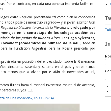
nas. Por el contrario, en cada una pone su impronta fácilmente
es.
álogos entre Requeni, presentado tal como bien lo conocemos
Tw
no a toda pose de monstruo sagrado— y el joven escritor Axel
Requeni La bienaventuranza de la literatura
,
prologado por
Tui
omenajes en la contratapa de los colegas académicos
nicón de las peñas de Buenos Aires
: Santiago Sylvester,
In
o Kovadloff [académicos de número de la AAL]
, todo en
 para la Fundación Argentina para la Poesía presidida por
No
mprovisada en posesión del entrevistador sobre la Generación
s años cincuenta, sesenta y setenta en el país y otros temas
Co
poco menos que al olvido por el afán de novedades actual,
corren fluidas hacia el esencial inventario espiritual de Antonio,
y pareceres suyos […].
anza de una vocación», en
La Prensa
.