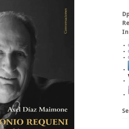
Dp
Re
In
Se