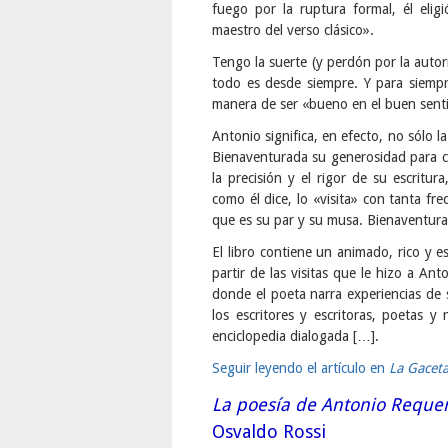
fuego por la ruptura formal, él eli
maestro del verso clásico».
Tengo la suerte (y perdón por la auto
todo es desde siempre. Y para siempr
manera de ser «bueno en el buen sent
Antonio significa, en efecto, no sólo 
Bienaventurada su generosidad para c
la precisión y el rigor de su escritur
como él dice, lo «visita» con tanta fr
que es su par y su musa. Bienaventura
El libro contiene un animado, rico y
partir de las visitas que le hizo a An
donde el poeta narra experiencias de s
los escritores y escritoras, poetas 
enciclopedia dialogada […].
Seguir leyendo el artículo en
La Gacet
La poesía de Antonio Requeni
Osvaldo Rossi